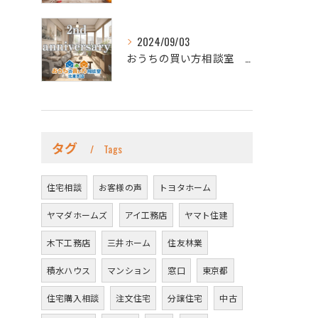
2024/09/03
おうちの買い方相談室 北東京店です。
タグ
Tags
住宅相談
お客様の声
トヨタホーム
ヤマダホームズ
アイ工務店
ヤマト住建
木下工務店
三井ホーム
住友林業
積水ハウス
マンション
窓口
東京都
住宅購入相談
注文住宅
分譲住宅
中古